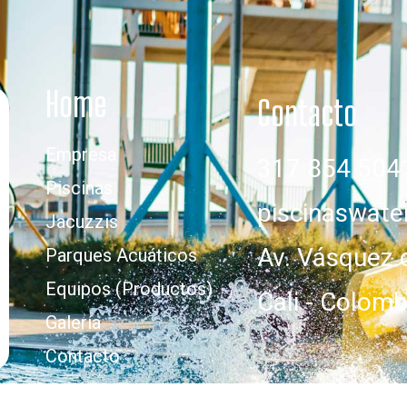
Home
Contacto
Empresa
317 854 504
Piscinas
piscinaswat
Jacuzzis
Av. Vásquez 
Parques Acuáticos
Equipos (Productos)
Cali - Colomb
Galería
Contacto