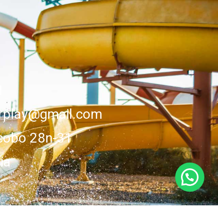
1
erplay@gmail.com
cobo 28n-31
ia