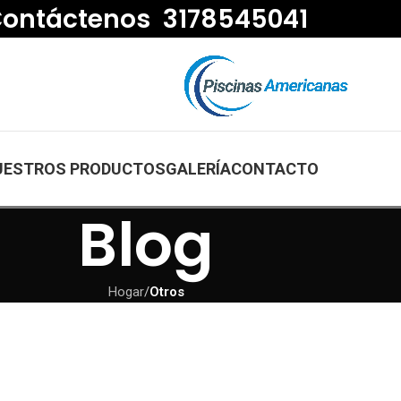
ontáctenos 3178545041
UESTROS PRODUCTOS
GALERÍA
CONTACTO
Blog
Hogar
/
Otros