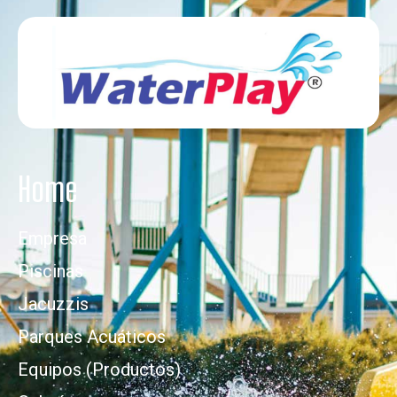
Home
Empresa
Piscinas
Jacuzzis
Parques Acuáticos
Equipos (Productos)