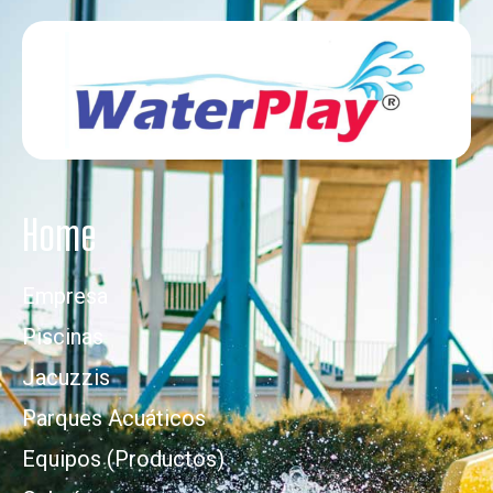
Home
Empresa
Piscinas
Jacuzzis
Parques Acuáticos
Equipos (Productos)