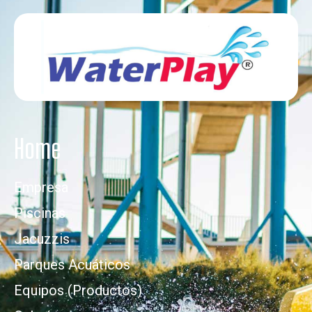
Home
Empresa
Piscinas
Jacuzzis
Parques Acuáticos
Equipos (Productos)