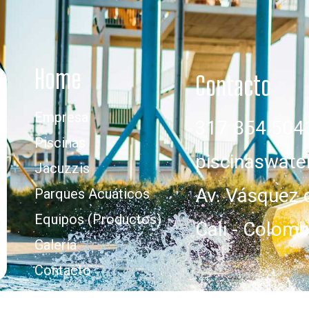
Home
Contacto
Empresa
317 854 504
Piscinas
piscinaswat
Jacuzzis
Av. Vásquez 
Parques Acuáticos
Equipos (Productos)
Cali - Colomb
Galería
Contacto