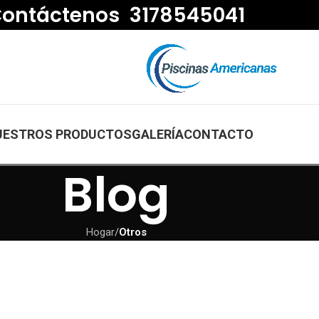
ontáctenos 3178545041
UESTROS PRODUCTOS
GALERÍA
CONTACTO
Blog
Hogar
/
Otros