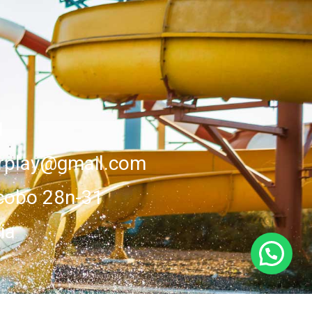
1
erplay@gmail.com
cobo 28n-31
ia