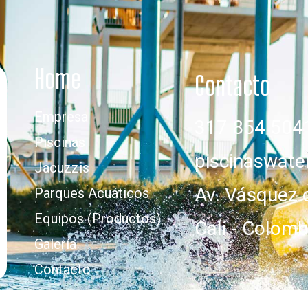
Home
Contacto
Empresa
317 854 504
Piscinas
piscinaswat
Jacuzzis
Av. Vásquez 
Parques Acuáticos
Equipos (Productos)
Cali - Colomb
Galería
Contacto