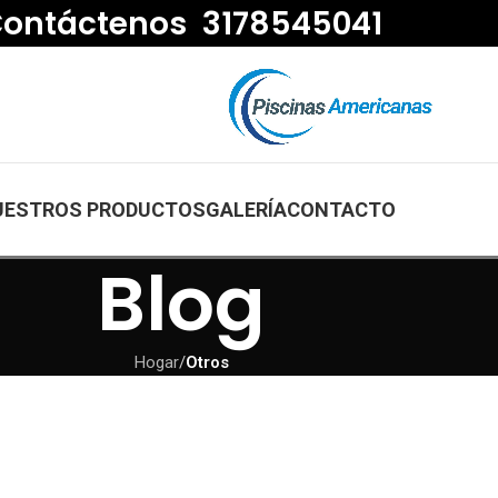
ontáctenos 3178545041
UESTROS PRODUCTOS
GALERÍA
CONTACTO
Blog
Hogar
/
Otros