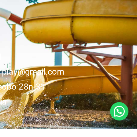
1
erplay@gmail.com
cobo 28n-31
ia