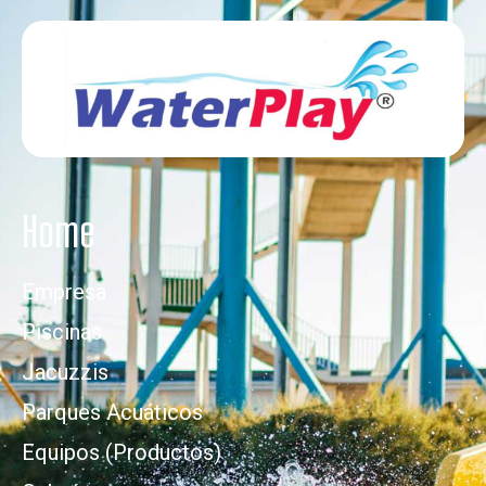
Home
Empresa
Piscinas
Jacuzzis
Parques Acuáticos
Equipos (Productos)