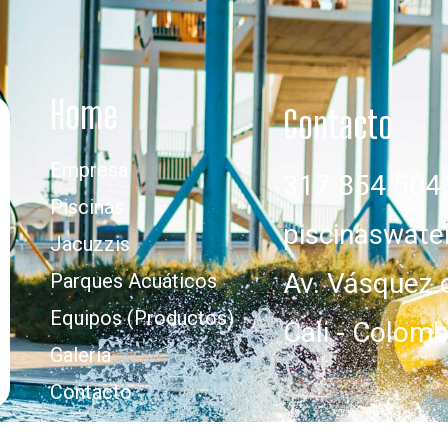
Home
Contacto
Empresa
317 854 504
Piscinas
piscinaswat
Jacuzzis
Av. Vásquez 
Parques Acuáticos
Equipos (Productos)
Cali - Colomb
Galería
Contacto