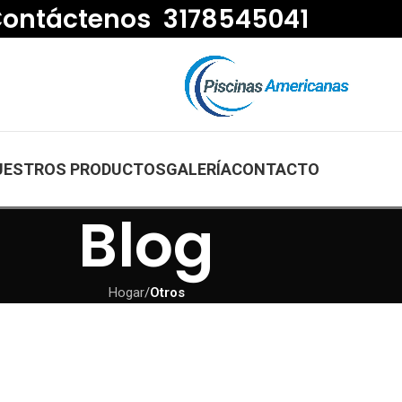
ontáctenos 3178545041
UESTROS PRODUCTOS
GALERÍA
CONTACTO
Blog
Hogar
/
Otros