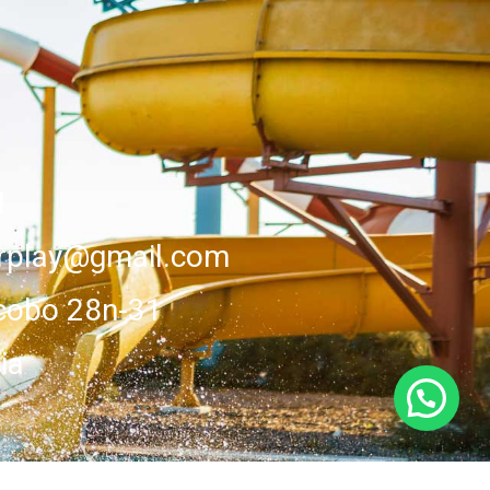
1
erplay@gmail.com
cobo 28n-31
ia