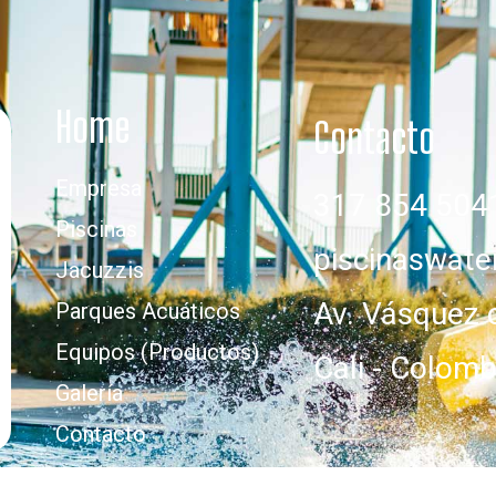
Home
Contacto
Empresa
317 854 504
Piscinas
piscinaswat
Jacuzzis
Av. Vásquez 
Parques Acuáticos
Equipos (Productos)
Cali - Colomb
Galería
Contacto