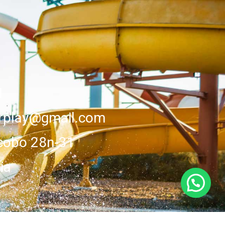
1
erplay@gmail.com
cobo 28n-31
ia