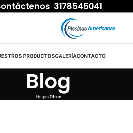
ontáctenos 3178545041
UESTROS PRODUCTOS
GALERÍA
CONTACTO
Blog
Hogar
/
Otros