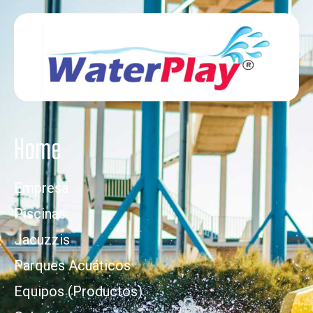
Home
Empresa
Piscinas
Jacuzzis
Parques Acuáticos
Equipos (Productos)