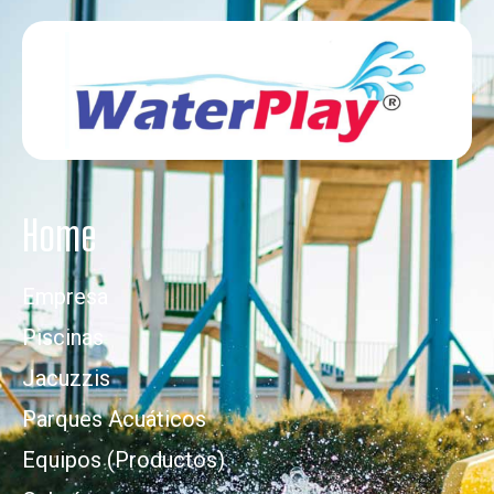
Home
Empresa
Piscinas
Jacuzzis
Parques Acuáticos
Equipos (Productos)