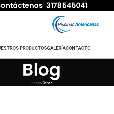
ontáctenos 3178545041
UESTROS PRODUCTOS
GALERÍA
CONTACTO
Blog
Hogar
/
Otros