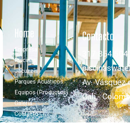
Home
Contacto
Empresa
317 854 504
Piscinas
piscinaswat
Jacuzzis
Av. Vásquez 
Parques Acuáticos
Equipos (Productos)
Cali - Colomb
Galería
Contacto