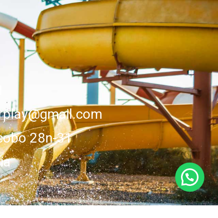
1
erplay@gmail.com
cobo 28n-31
ia