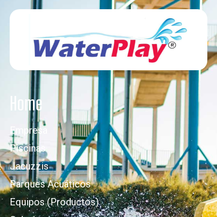
Home
Empresa
Piscinas
Jacuzzis
Parques Acuáticos
Equipos (Productos)