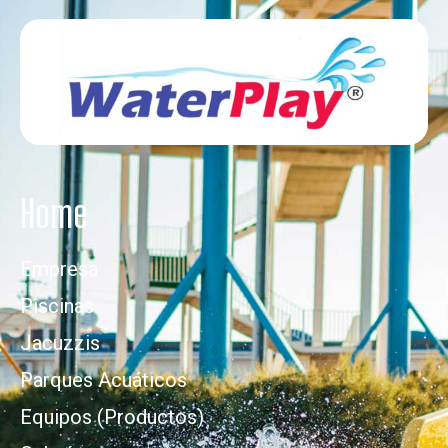
Home
Empresa
Piscinas
Jacuzzis
Parques Acuáticos
Equipos (Productos)