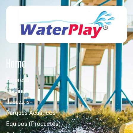
Home
Empresa
Piscinas
Jacuzzis
Parques Acuáticos
Equipos (Productos)