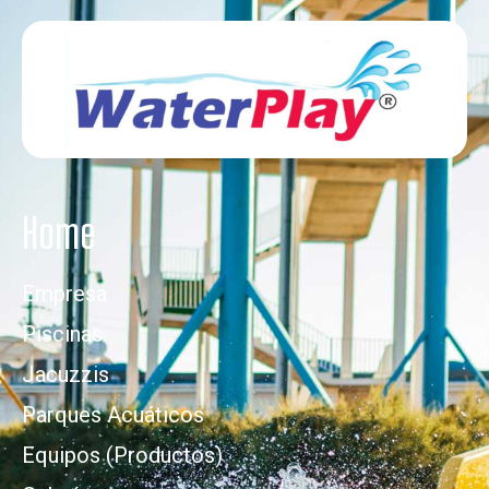
Home
Empresa
Piscinas
Jacuzzis
Parques Acuáticos
Equipos (Productos)