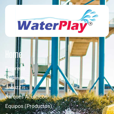
Home
Empresa
Piscinas
Jacuzzis
Parques Acuáticos
Equipos (Productos)