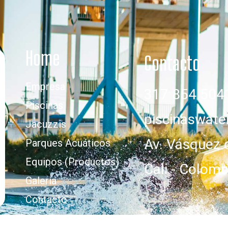
Home
Contacto
Empresa
317 854 504
Piscinas
piscinaswat
Jacuzzis
Av. Vásquez 
Parques Acuáticos
Equipos (Productos)
Cali - Colomb
Galería
Contacto