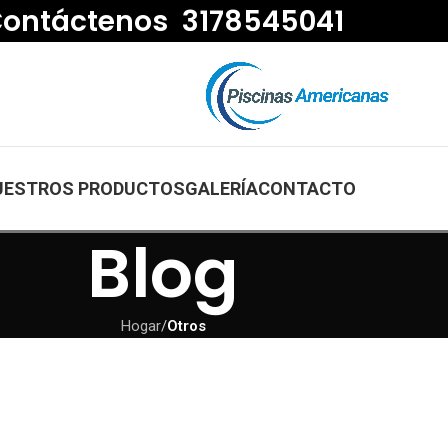
ontáctenos 3178545041
UESTROS PRODUCTOS
GALERÍA
CONTACTO
Blog
Hogar
/
Otros