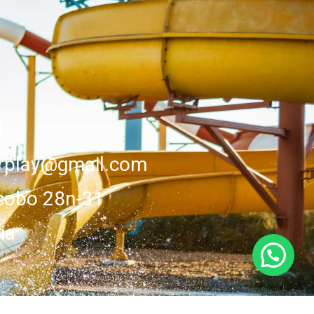
1
erplay@gmail.com
cobo 28n-31
ia