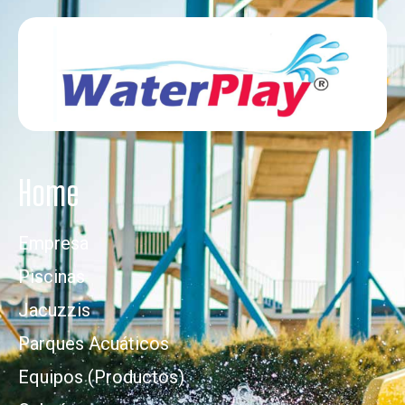
Home
Empresa
Piscinas
Jacuzzis
Parques Acuáticos
Equipos (Productos)