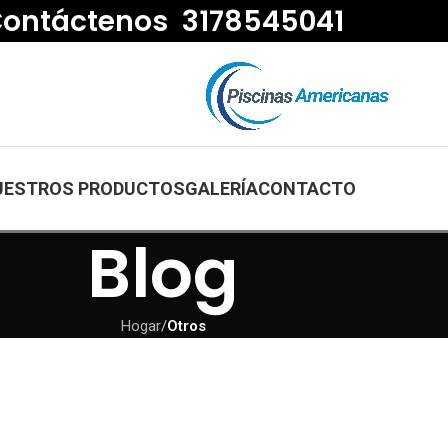
ontáctenos 3178545041
UESTROS PRODUCTOS
GALERÍA
CONTACTO
Blog
Hogar
/
Otros