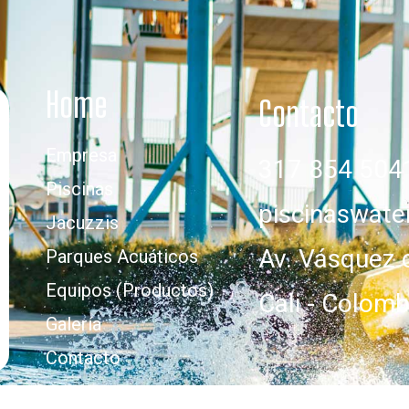
Home
Contacto
Empresa
317 854 504
Piscinas
piscinaswat
Jacuzzis
Av. Vásquez 
Parques Acuáticos
Equipos (Productos)
Cali - Colomb
Galería
Contacto