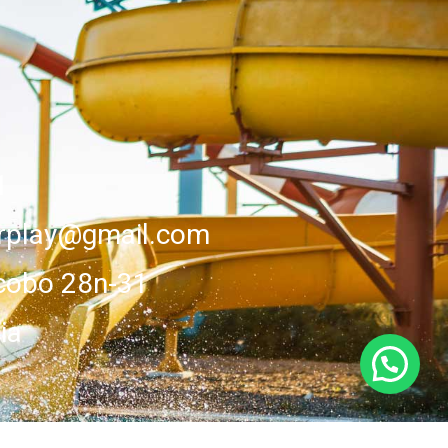
1
erplay@gmail.com
cobo 28n-31
ia