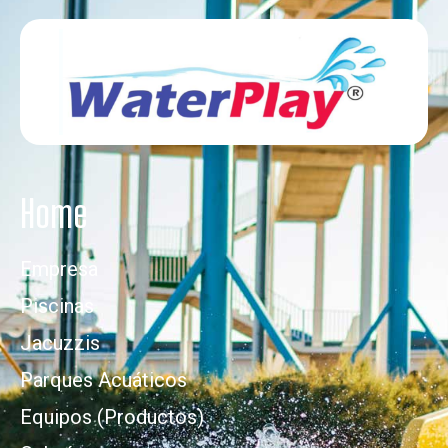
Home
Empresa
Piscinas
Jacuzzis
Parques Acuáticos
Equipos (Productos)