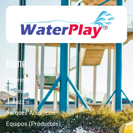
Home
Empresa
Piscinas
Jacuzzis
Parques Acuáticos
Equipos (Productos)