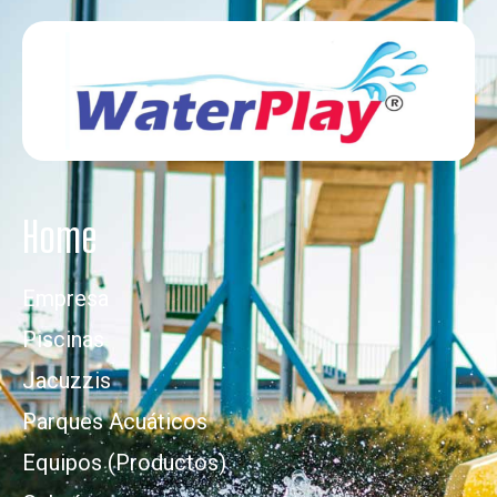
Home
Empresa
Piscinas
Jacuzzis
Parques Acuáticos
Equipos (Productos)