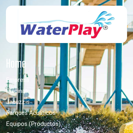
Home
Empresa
Piscinas
Jacuzzis
Parques Acuáticos
Equipos (Productos)