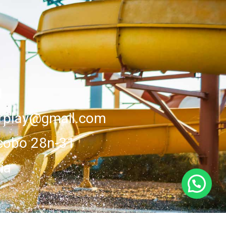
1
erplay@gmail.com
cobo 28n-31
ia