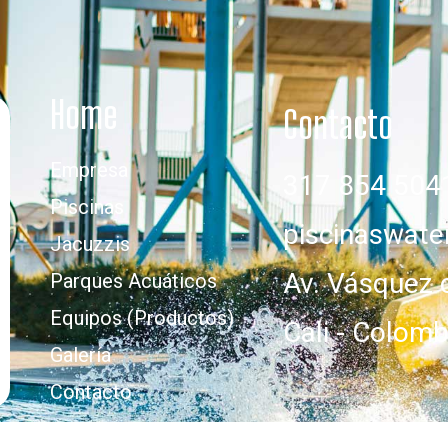
Home
Contacto
Empresa
317 854 504
Piscinas
piscinaswat
Jacuzzis
Av. Vásquez 
Parques Acuáticos
Equipos (Productos)
Cali - Colomb
Galería
Contacto