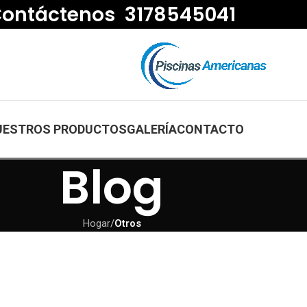
ontáctenos 3178545041
UESTROS PRODUCTOS
GALERÍA
CONTACTO
Blog
Hogar
/
Otros